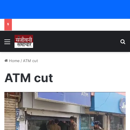
Menu
Se
Home
/
ATM cut
ATM cut