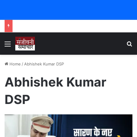
Menu
Se
Home
/
Abhishek Kumar DSP
Abhishek Kumar
DSP