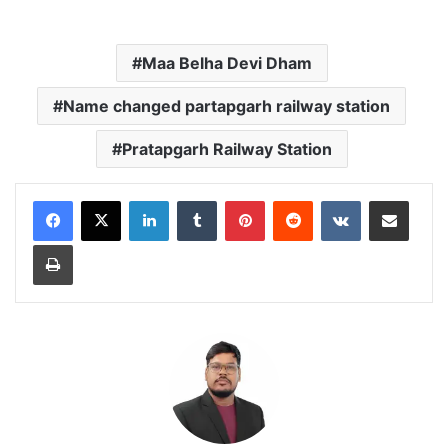
Maa Belha Devi Dham
Name changed partapgarh railway station
Pratapgarh Railway Station
LinkedIn
Tumblr
Pinterest
Reddit
VKontakte
Share via Email
Print