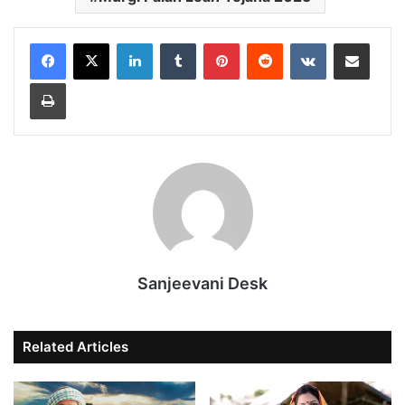
LinkedIn
Tumblr
Pinterest
Reddit
VKontakte
Share via Email
Print
Sanjeevani Desk
Related Articles