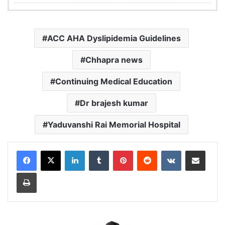
ACC AHA Dyslipidemia Guidelines
Chhapra news
Continuing Medical Education
Dr brajesh kumar
Yaduvanshi Rai Memorial Hospital
LinkedIn
Tumblr
Pinterest
Reddit
VKontakte
Share via Email
Print