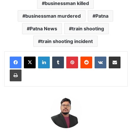
businessman killed
businessman murdered
Patna
Patna News
train shooting
train shooting incident
LinkedIn
Tumblr
Pinterest
Reddit
VKontakte
Share via Email
Print