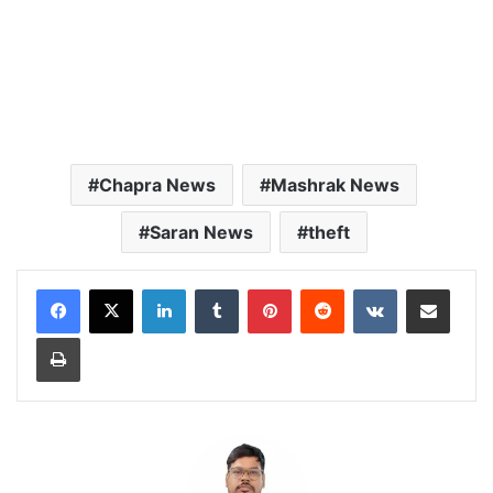
Chapra News
Mashrak News
Saran News
theft
LinkedIn
Tumblr
Pinterest
Reddit
VKontakte
Share via Email
Print