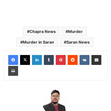
Chapra News
Murder
Murder in Saran
Saran News
LinkedIn
Tumblr
Pinterest
Reddit
VKontakte
Share via Email
Print