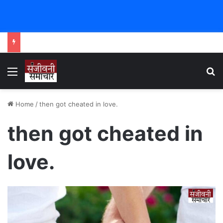
Menu
Se
Home
/
then got cheated in love.
then got cheated in
love.