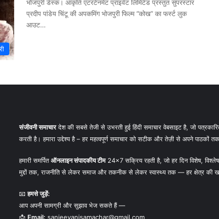
भोजपुरी डेस्क। आकृति एंटरटेनमेंट प्राइवेट लिमिटेड प्रस्तुत सुपरस्टार
प्रदीप पांडेय चिंटू की अपकमिंग भोजपुरी फिल्म “कोख” का फर्स्ट लुक
आउट…
री
संजीवनी समाचार
देश की सबसे तेजी से उभरती हुई हिंदी समाचार वेबसाइट है, जो पत्रकारिता
करती है। हमारा उद्देश्य है – हर महत्वपूर्ण समाचार को सटीक और तेज़ी से अपने पाठकों तक प
हमारी समर्पित
ऑनलाइन संपादकीय टीम
24×7 सक्रिय रहती है, जो हर दिन विशेष, विश्लेषण
मुद्दों तक, राजनीति से लेकर समाज और तकनीक से लेकर स्वास्थ्य तक — हर क्षेत्र की ख
📧
हमसे जुड़ें:
आप अपनी सामग्री और सुझाव भेज सकते हैं —
📩
Email:
sanjeevanisamachar@gmail.com