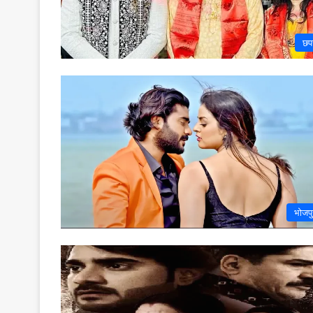
छप
भोजपु