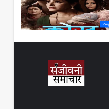
भोजपु