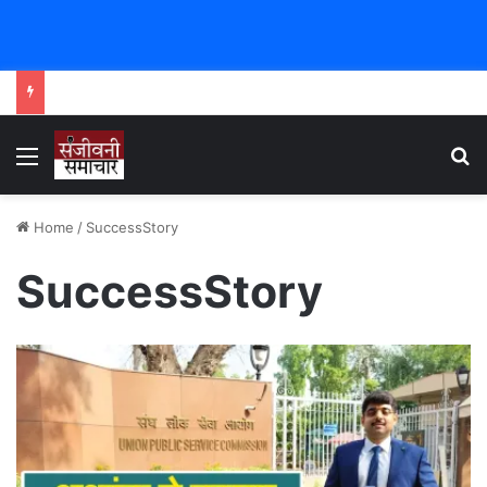
Menu
Se
Home
/
SuccessStory
SuccessStory