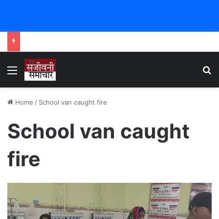
Menu
Se
Home
/
School van caught fire
School van caught
fire