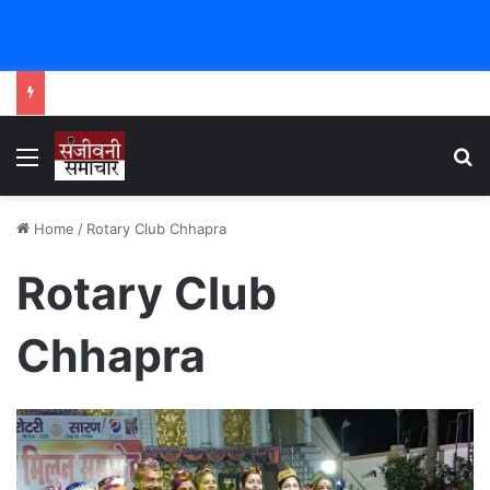
Menu
Se
Home
/
Rotary Club Chhapra
Rotary Club
Chhapra