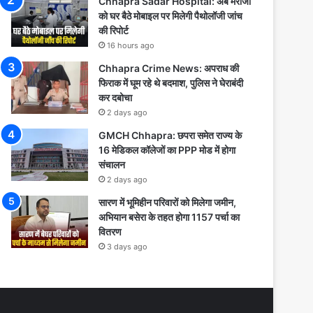
Chhapra Sadar Hospital: अब मरीजों
को घर बैठे मोबाइल पर मिलेगी पैथोलॉजी जांच
की रिपोर्ट
16 hours ago
Chhapra Crime News: अपराध की
फिराक में घूम रहे थे बदमाश, पुलिस ने घेराबंदी
कर दबोचा
2 days ago
GMCH Chhapra: छपरा समेत राज्य के
16 मेडिकल कॉलेजों का PPP मोड में होगा
संचालन
2 days ago
सारण में भूमिहीन परिवारों को मिलेगा जमीन,
अभियान बसेरा के तहत होगा 1157 पर्चा का
वितरण
3 days ago