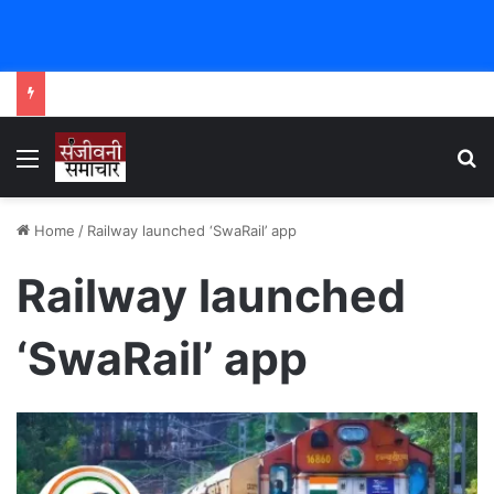
Menu
Se
Home
/
Railway launched ‘SwaRail’ app
Railway launched
‘SwaRail’ app