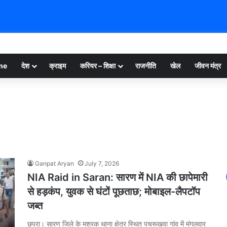
me
देश
क्राइम
करियर – शिक्षा
राजनीति
खेल
जीवन मंत्र
Ganpat Aryan
July 7, 2026
NIA Raid in Saran: सारण में NIA की छापेमारी
से हड़कंप, युवक से घंटों पूछताछ; मोबाइल-लैपटॉप
जब्त
छपरा। सारण जिले के मशरक थाना क्षेत्र स्थित पचरूखवा गांव में मंगलवार