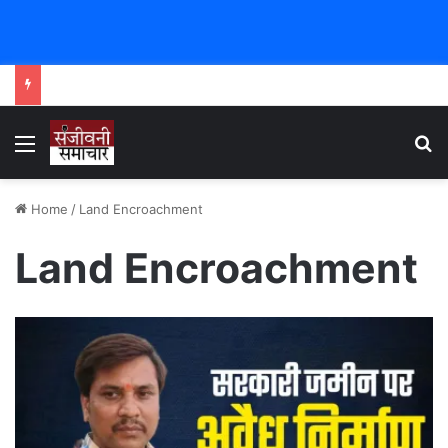
Menu
Se
Home
/
Land Encroachment
Land Encroachment