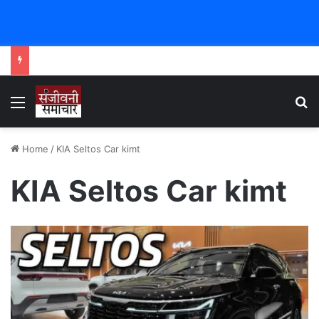
Menu
Se
Home
/
KIA Seltos Car kimt
KIA Seltos Car kimt