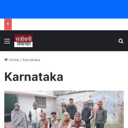
Menu
Se
Home
/
Karnataka
Karnataka