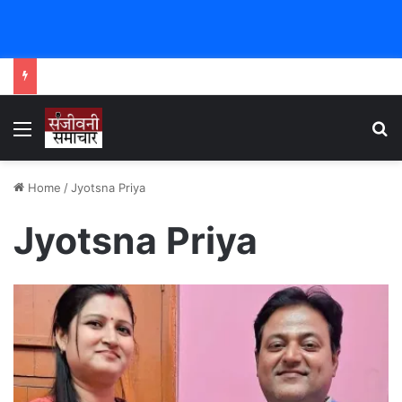
Menu
Se
Home
/
Jyotsna Priya
Jyotsna Priya