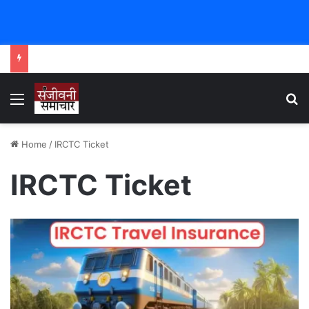
Menu
Se
Home
/
IRCTC Ticket
IRCTC Ticket