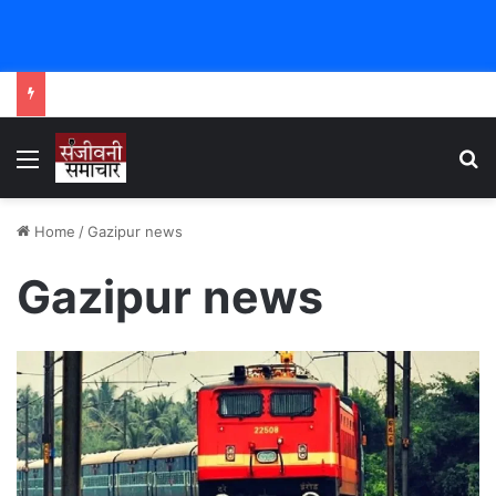
Menu
Se
Home
/
Gazipur news
Gazipur news