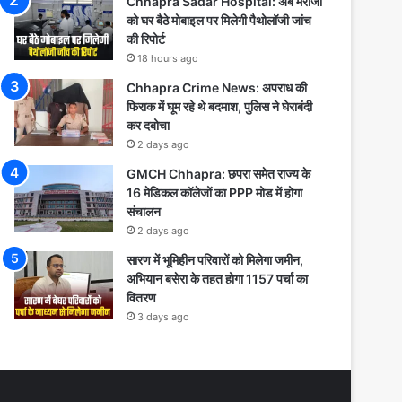
Chhapra Sadar Hospital: अब मरीजों
को घर बैठे मोबाइल पर मिलेगी पैथोलॉजी जांच
की रिपोर्ट
18 hours ago
Chhapra Crime News: अपराध की
फिराक में घूम रहे थे बदमाश, पुलिस ने घेराबंदी
कर दबोचा
2 days ago
GMCH Chhapra: छपरा समेत राज्य के
16 मेडिकल कॉलेजों का PPP मोड में होगा
संचालन
2 days ago
सारण में भूमिहीन परिवारों को मिलेगा जमीन,
अभियान बसेरा के तहत होगा 1157 पर्चा का
वितरण
3 days ago