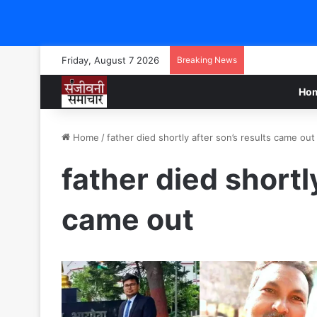
Friday, August 7 2026
Breaking News
Ho
Home
/
father died shortly after son’s results came out
father died shortl
came out