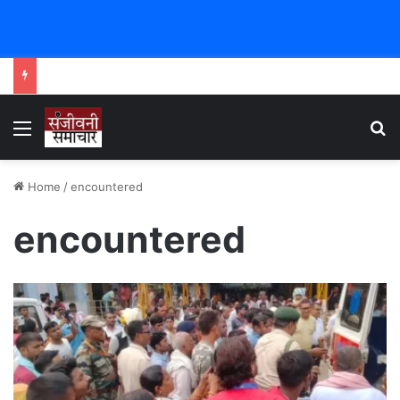
Menu
Se
Home
/
encountered
encountered