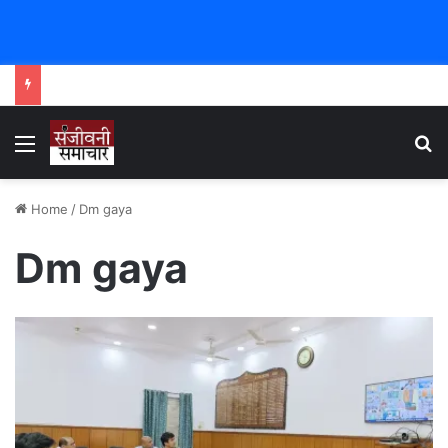
Menu
Se
Home
/
Dm gaya
Dm gaya