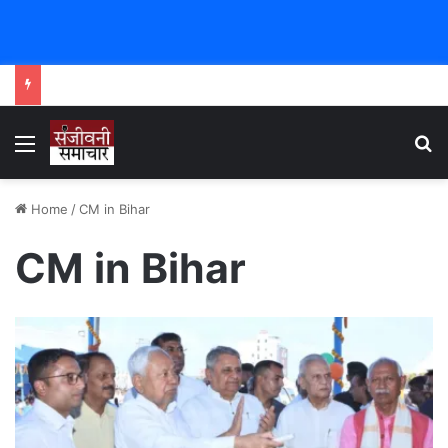
Menu
Se
Home
/
CM in Bihar
CM in Bihar