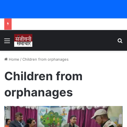
Menu
Se
Home
/
Children from orphanages
Children from
orphanages