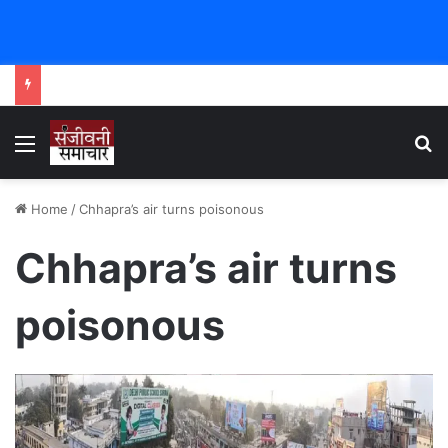
Menu
Se
Home
/
Chhapra’s air turns poisonous
Chhapra’s air turns
poisonous