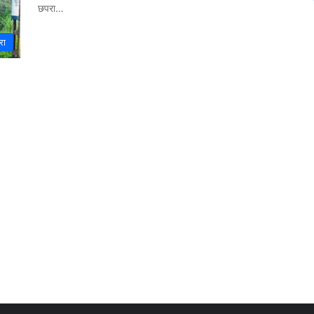
छपरा…
रा