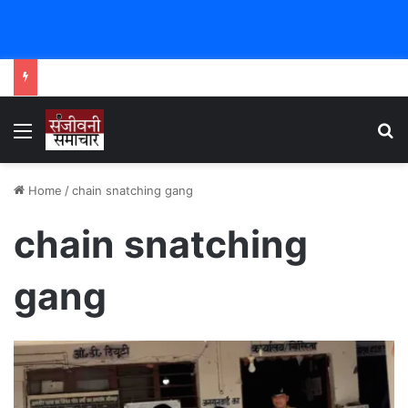
Menu
Se
Home
/
chain snatching gang
chain snatching
gang