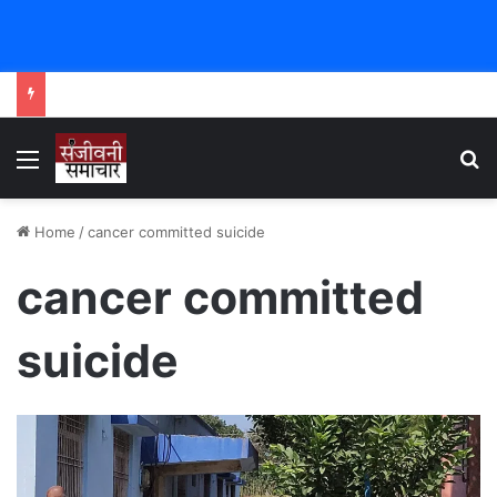
Menu
Se
Home
/
cancer committed suicide
cancer committed
suicide