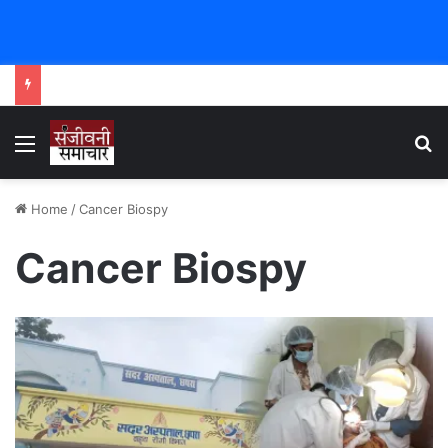
Menu
Se
Home
/
Cancer Biospy
Cancer Biospy