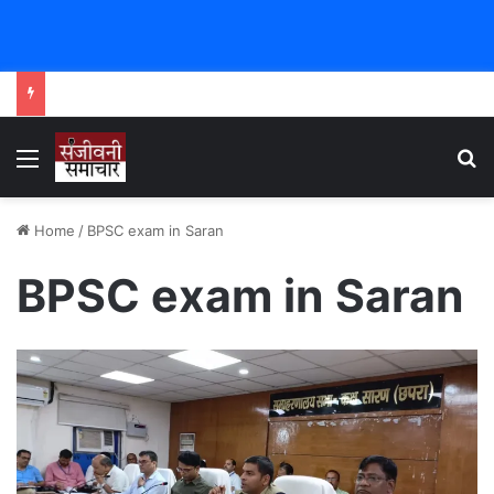
Menu
Se
Home
/
BPSC exam in Saran
BPSC exam in Saran