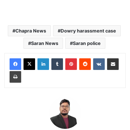
Chapra News
Dowry harassment case
Saran News
Saran police
LinkedIn
Tumblr
Pinterest
Reddit
VKontakte
Share via Email
Print