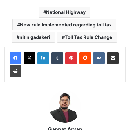
National Highway
New rule implemented regarding toll tax
nitin gadakeri
Toll Tax Rule Change
LinkedIn
Tumblr
Pinterest
Reddit
VKontakte
Share via Email
Print
Ganpat Aryan