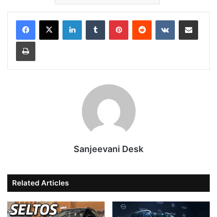
LinkedIn
Tumblr
Pinterest
Reddit
VKontakte
Share via Email
Print
Sanjeevani Desk
Related Articles