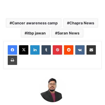
Cancer awareness camp
Chapra News
itbp jawan
Saran News
LinkedIn
Tumblr
Pinterest
Reddit
VKontakte
Share via Email
Print