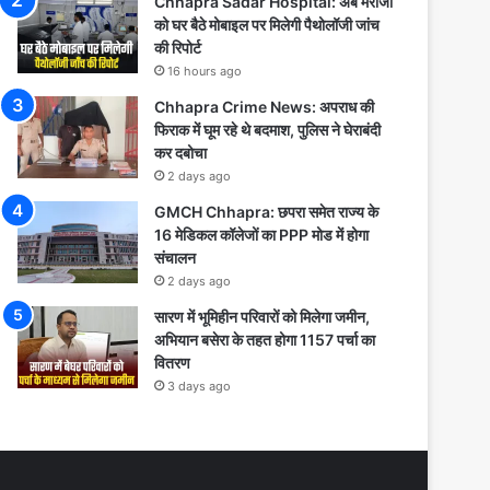
Chhapra Sadar Hospital: अब मरीजों
को घर बैठे मोबाइल पर मिलेगी पैथोलॉजी जांच
की रिपोर्ट
16 hours ago
Chhapra Crime News: अपराध की
फिराक में घूम रहे थे बदमाश, पुलिस ने घेराबंदी
कर दबोचा
2 days ago
GMCH Chhapra: छपरा समेत राज्य के
16 मेडिकल कॉलेजों का PPP मोड में होगा
संचालन
2 days ago
सारण में भूमिहीन परिवारों को मिलेगा जमीन,
अभियान बसेरा के तहत होगा 1157 पर्चा का
वितरण
3 days ago