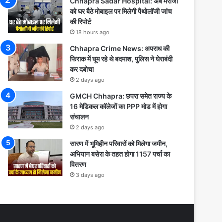
Chhapra Sadar Hospital: अब मरीजों
को घर बैठे मोबाइल पर मिलेगी पैथोलॉजी जांच
की रिपोर्ट
18 hours ago
Chhapra Crime News: अपराध की
फिराक में घूम रहे थे बदमाश, पुलिस ने घेराबंदी
कर दबोचा
2 days ago
GMCH Chhapra: छपरा समेत राज्य के
16 मेडिकल कॉलेजों का PPP मोड में होगा
संचालन
2 days ago
सारण में भूमिहीन परिवारों को मिलेगा जमीन,
अभियान बसेरा के तहत होगा 1157 पर्चा का
वितरण
3 days ago