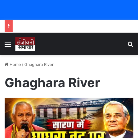
Menu
Se
Home
/
Ghaghara River
Ghaghara River