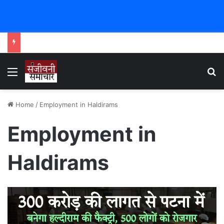
Menu
Se
Home
/
Employment in Haldirams
Employment in
Haldirams