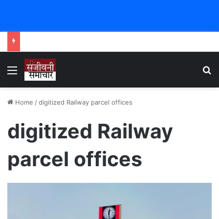
Menu
Se
Home
/
digitized Railway parcel offices
digitized Railway
parcel offices