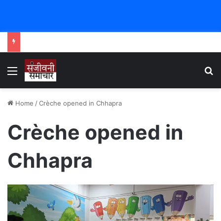
Menu
Se
Home
/
Crèche opened in Chhapra
Crèche opened in
Chhapra