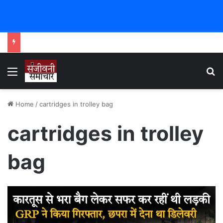
Menu
Se
Home
/
cartridges in trolley bag
cartridges in trolley
bag