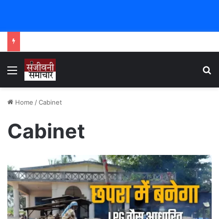
Menu
Se
Home
/
Cabinet
Cabinet