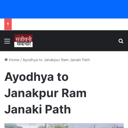
Menu
Se
Home
/
Ayodhya to Janakpur Ram Janaki Path
Ayodhya to
Janakpur Ram
Janaki Path