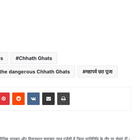
ws
Chhath Ghats
f the dangerous Chhath Ghats
महापर्व छठ पूजा
mblr
Pinterest
Reddit
VKontakte
Share via Email
Print
ैनिक भास्कर और हिन्दुस्थान समाचार न्यूज एजेंसी में जिला प्रतिनिधि के तौर पर सेवाएं दीं।