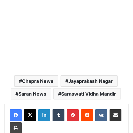
Chapra News
Jayaprakash Nagar
Saran News
Saraswati Vidha Mandir
LinkedIn
Tumblr
Pinterest
Reddit
VKontakte
Share via Email
Print